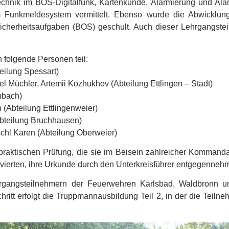
chnik im BOS-Digitalfunk, Kartenkunde, Alarmierung und Al
Funkmeldesystem vermittelt. Ebenso wurde die Abwicklung
cherheitsaufgaben (BOS) geschult. Auch dieser Lehrgangsteil
 folgende Personen teil:
eilung Spessart)
el Müchler, Artemii Kozhukhov (Abteilung Ettlingen – Stadt)
nbach)
 (Abteilung Ettlingenweier)
(Abteilung Bruchhausen)
chl Karen (Abteilung Oberweier)
 praktischen Prüfung, die sie im Beisein zahlreicher Komma
ierten, ihre Urkunde durch den Unterkreisführer entgegenneh
rgangsteilnehmern der Feuerwehren Karlsbad, Waldbronn und
ritt erfolgt die Truppmannausbildung Teil 2, in der die Teilne