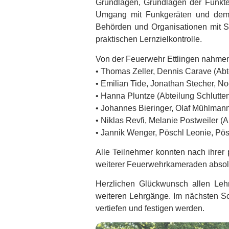
Grundlagen, Grundlagen der Funkte
Umgang mit Funkgeräten und dem 
Behörden und Organisationen mit Si
praktischen Lernzielkontrolle.
Von der Feuerwehr Ettlingen nahmen
• Thomas Zeller, Dennis Carave (Abt
• Emilian Tide, Jonathan Stecher, No
• Hanna Pluntze (Abteilung Schlutte
• Johannes Bieringer, Olaf Mühlmann
• Niklas Revfi, Melanie Postweiler 
• Jannik Wenger, Pöschl Leonie, Pös
Alle Teilnehmer konnten nach ihrer
weiterer Feuerwehrkameraden absolv
Herzlichen Glückwunsch allen Leh
weiteren Lehrgänge. Im nächsten Sch
vertiefen und festigen werden.