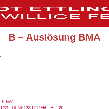
B – Auslösung BMA
r
 – KdoW
1/33 – DLA(K) 23/12
|
1/46 – HLF 20