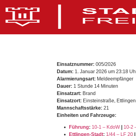
Einsatznummer:
005/2026
Datum:
1. Januar 2026 um 23:18 Uh
Alarmierungsart:
Meldeempfänger
Dauer:
1 Stunde 14 Minuten
Einsatzart:
Brand
Einsatzort:
Einsteinstraße, Ettlingen
Mannschaftsstärke:
21
Einheiten und Fahrzeuge:
Führung
:
10-1 – KdoW
|
10-2
Ettlingen-Stadt
:
1/44 – LF 20
|