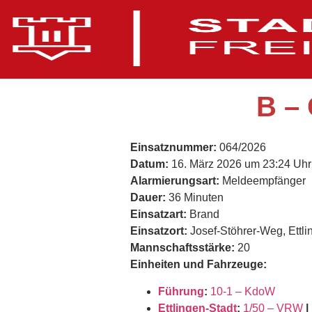
B –
Einsatznummer:
064/2026
Datum:
16. März 2026 um 23:24 Uhr
Alarmierungsart:
Meldeempfänger
Dauer:
36 Minuten
Einsatzart:
Brand
Einsatzort:
Josef-Stöhrer-Weg, Ettli
Mannschaftsstärke:
20
Einheiten und Fahrzeuge:
Führung
:
10-1 – KdoW
Ettlingen-Stadt
:
1/50 – VRW
|