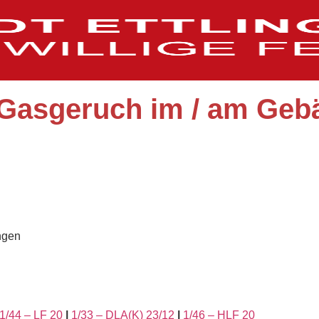
 Gasgeruch im / am Geb
ngen
1/44 – LF 20
|
1/33 – DLA(K) 23/12
|
1/46 – HLF 20