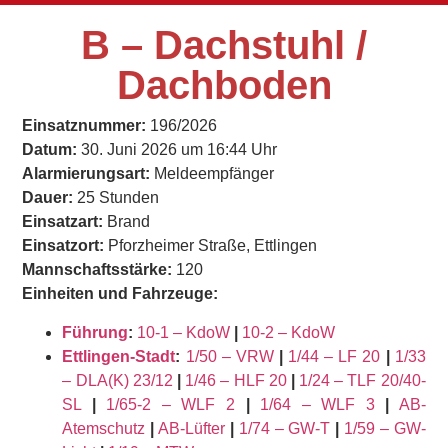
B – Dachstuhl /
Dachboden
Einsatznummer:
196/2026
Datum:
30. Juni 2026 um 16:44 Uhr
Alarmierungsart:
Meldeempfänger
Dauer:
25 Stunden
Einsatzart:
Brand
Einsatzort:
Pforzheimer Straße, Ettlingen
Mannschaftsstärke:
120
Einheiten und Fahrzeuge:
Führung
:
10-1 – KdoW
|
10-2 – KdoW
Ettlingen-Stadt
:
1/50 – VRW
|
1/44 – LF 20
|
1/33
– DLA(K) 23/12
|
1/46 – HLF 20
|
1/24 – TLF 20/40-
SL
|
1/65-2 – WLF 2
|
1/64 – WLF 3
|
AB-
Atemschutz
|
AB-Lüfter
|
1/74 – GW-T
|
1/59 – GW-