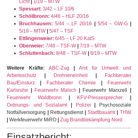
Licht
|
1/19 – MTW
Spessart
:
3/42 – LF 10/6
Schöllbronn
:
4/46 – HLF 20/16
Bruchhausen
:
5/44 – LF 20/16
|
5/54 – GW-G
|
5/19 – MTW
|
5/47 – TSF
Ettlingenweier
:
6/45 – LF 20 KatS
Oberweier
:
7/48 – TSF-W
|
7/19 – MTW
Schluttenbach
:
8/48 – TSF-W
|
8/19 – MTW
Weitere Kräfte:
ABC-Zug
|
Amt für Umwelt und
Arbeitsschutz
|
Drohneneinheit
|
Fachberater
Bau/Einsturz
|
Fachberater Chemie
|
Feuerwehr
Karlsruhe
|
Feuerwehr Malsch
|
Feuerwehr Marxzell
|
Feuerwehr Waldbronn
|
KFV-Pressesprecher
|
Ordnungs- und Sozialamt
|
Polizei
|
Psychosoziale
Notfallversorgung
|
Rettungsdienst
|
Stadtbauamt
|
THW
|
Werkfeuerwehr MiRO
|
Zug Brandbekämpfung Nord
Einsatzbericht: