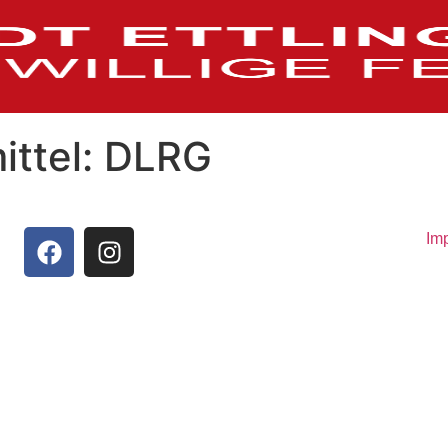
ittel:
DLRG
Im