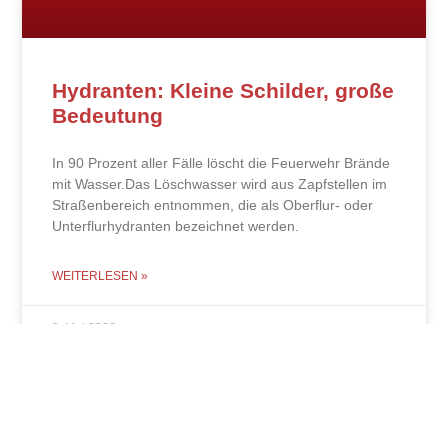
Hydranten: Kleine Schilder, große
Bedeutung
In 90 Prozent aller Fälle löscht die Feuerwehr Brände
mit Wasser.Das Löschwasser wird aus Zapfstellen im
Straßenbereich entnommen, die als Oberflur- oder
Unterflurhydranten bezeichnet werden.
WEITERLESEN »
2. Mai 2026
« Zurück
1
2
3
4
5
6
7
8
9
10
11
12
Vor »
© 2026 Feuerwehr Ettlingen