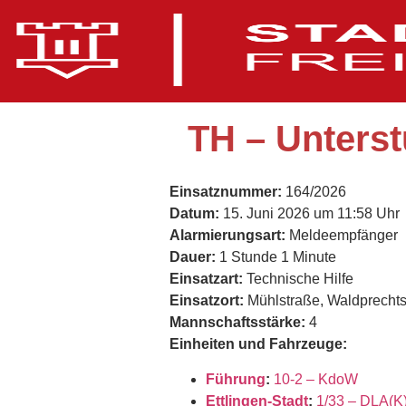
TH – Unterst
Einsatznummer:
164/2026
Datum:
15. Juni 2026 um 11:58 Uhr
Alarmierungsart:
Meldeempfänger
Dauer:
1 Stunde 1 Minute
Einsatzart:
Technische Hilfe
Einsatzort:
Mühlstraße, Waldprecht
Mannschaftsstärke:
4
Einheiten und Fahrzeuge:
Führung
:
10-2 – KdoW
Ettlingen-Stadt
:
1/33 – DLA(K