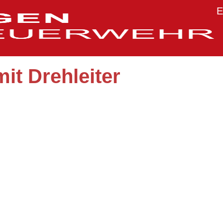
E
it Drehleiter