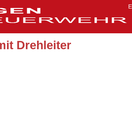
E
it Drehleiter