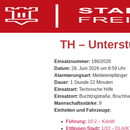
TH – Unterst
Einsatznummer:
186/2026
Datum:
28. Juni 2026 um 8:59 Uhr
Alarmierungsart:
Meldeempfänger
Dauer:
1 Stunde 22 Minuten
Einsatzart:
Technische Hilfe
Einsatzort:
Buchtzigstraße, Bruchh
Mannschaftsstärke:
9
Einheiten und Fahrzeuge:
Führung
:
10-2 – KdoW
Ettlingen-Stadt
:
1/33 – DLA(K