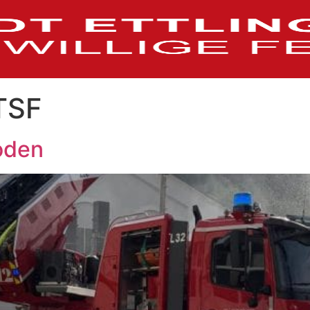
TSF
oden