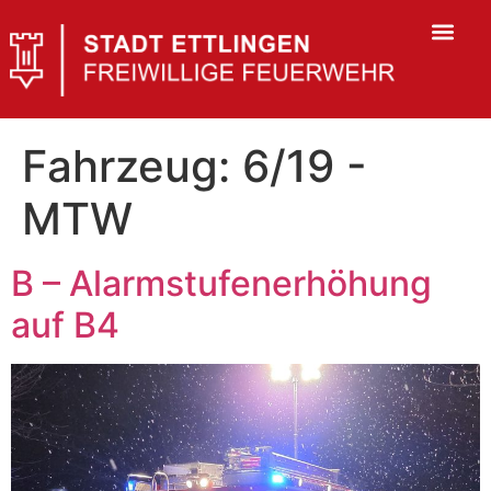
Fahrzeug:
6/19 -
MTW
B – Alarmstufenerhöhung
auf B4